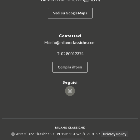
Vedi su Google Maps
Contattaci
M:
info@milanoclassiche.com
T:
02 ‍80012374
Compila il form
Seguici
Milano Classiche
Ⓒ 2022 Milano Classiche S.r.l. P.I. 12311890961 /
CREDITS
/
Privacy Policy