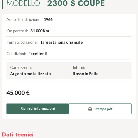
MODELLO:
2300 S COUPÉ
Anno di costruzione:
1966
Km percorsi:
31.000 Km
Immatricolazione:
Targa italiana originale
Condizioni:
Eccellenti
Carrozzeria:
Interni:
Argento metallizzato
Rosso in Pelle
45.000 €
Richiedi informazioni
Stampa pdf
Dati tecnici