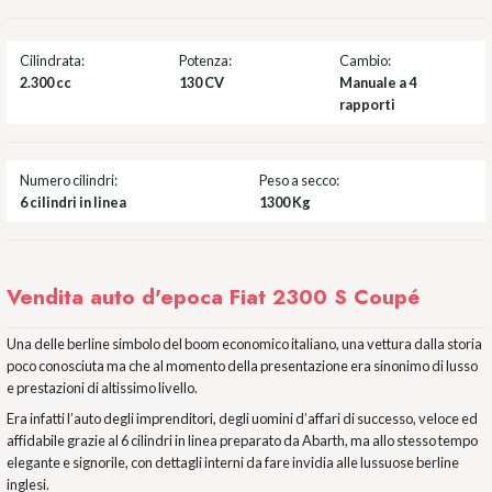
Cilindrata:
Potenza:
Cambio:
2.300 cc
130 CV
Manuale a 4
rapporti
Numero cilindri:
Peso a secco:
6 cilindri in linea
1300 Kg
Vendita auto d'epoca Fiat 2300 S Coupé
Una delle berline simbolo del boom economico italiano, una vettura dalla storia
poco conosciuta ma che al momento della presentazione era sinonimo di lusso
e prestazioni di altissimo livello.
Era infatti l’auto degli imprenditori, degli uomini d’affari di successo, veloce ed
affidabile grazie al 6 cilindri in linea preparato da Abarth, ma allo stesso tempo
elegante e signorile, con dettagli interni da fare invidia alle lussuose berline
inglesi.