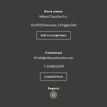
Dove siamo
Milano Classiche S.r.l.
Via SP233 Varesina, 1 Origgio (VA)
Vedi su Google Maps
Contattaci
M:
info@milanoclassiche.com
T:
02 ‍80012374
Compila il form
Seguici