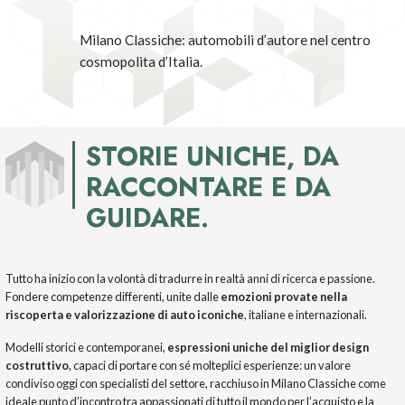
Milano Classiche: automobili d’autore nel centro
Milano Classiche: automobili d’autore nel centro
Milano Classiche: automobili d’autore nel centro
Milano Classiche: automobili d’autore nel centro
Milano Classiche: automobili d’autore nel centro
Milano Classiche: automobili d’autore nel centro
Milano Classiche: automobili d’autore nel centro
Milano Classiche: automobili d’autore nel centro
Milano Classiche: automobili d’autore nel centro
Milano Classiche: automobili d’autore nel centro
Milano Classiche: automobili d’autore nel centro
cosmopolita d’Italia.
cosmopolita d’Italia.
cosmopolita d’Italia.
cosmopolita d’Italia.
cosmopolita d’Italia.
cosmopolita d’Italia.
cosmopolita d’Italia.
cosmopolita d’Italia.
cosmopolita d’Italia.
cosmopolita d’Italia.
cosmopolita d’Italia.
STORIE UNICHE, DA
RACCONTARE E DA
GUIDARE.
Tutto ha inizio con la volontà di tradurre in realtà anni di ricerca e passione.
Fondere competenze differenti, unite dalle
emozioni provate nella
riscoperta e valorizzazione di auto iconiche
, italiane e internazionali.
Modelli storici e contemporanei,
espressioni uniche del miglior design
costruttivo
, capaci di portare con sé molteplici esperienze: un valore
condiviso oggi con specialisti del settore, racchiuso in Milano Classiche come
ideale punto d’incontro tra appassionati di tutto il mondo per l’acquisto e la