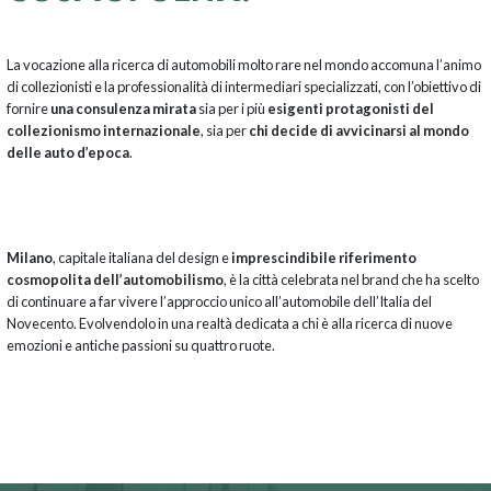
La vocazione alla ricerca di automobili molto rare nel mondo accomuna l’animo
di collezionisti e la professionalità di intermediari specializzati, con l’obiettivo di
fornire
una consulenza mirata
sia per i più
esigenti protagonisti del
collezionismo internazionale
, sia per
chi decide di avvicinarsi al mondo
delle auto d’epoca
.
Milano
, capitale italiana del design e
imprescindibile riferimento
cosmopolita dell’automobilismo
, è la città celebrata nel brand che ha scelto
di continuare a far vivere l’approccio unico all’automobile dell’Italia del
Novecento. Evolvendolo in una realtà dedicata a chi è alla ricerca di nuove
emozioni e antiche passioni su quattro ruote.