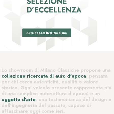
SELEZIONE
D’ECCELLENZA
Auto d’epoca in primo piano
Lo showroom di Milano Classiche propone una
collezione ricercata di auto d’epoca
, pensata
per chi cerca autenticità, qualità e valore
storico. Ogni veicolo presente rappresenta più
di una semplice autovettura d’epoca: è un
oggetto d’arte
, una testimonianza del design e
dell’ingegneria del passato, capace di
affascinare oggi come ieri.