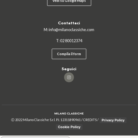
Vedi su Google Maps
Contattaci
M:
info@milanoclassiche.com
T:
02 ‍80012374
Compila il form
Seguici
Milano Classiche
Ⓒ 2022 Milano Classiche S.r.l. P.I. 12311890961 /
CREDITS
/
Privacy Policy
Cookie Policy