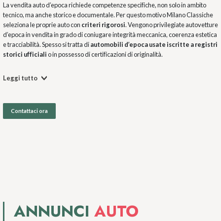
La vendita auto d’epoca richiede competenze specifiche, non solo in ambito
tecnico, ma anche storico e documentale. Per questo motivo Milano Classiche
seleziona le proprie auto con
criteri rigorosi
. Vengono privilegiate autovetture
d’epoca in vendita in grado di coniugare integrità meccanica, coerenza estetica
e tracciabilità. Spesso si tratta di
automobili d’epoca usate iscritte a registri
storici ufficiali
o in possesso di certificazioni di originalità.
Leggi tutto
Contattaci ora
ANNUNCI
AUTO