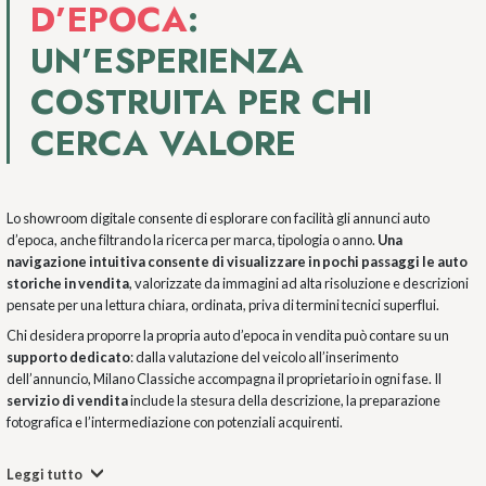
D’EPOCA
:
UN’ESPERIENZA
COSTRUITA PER CHI
CERCA VALORE
Lo showroom digitale consente di esplorare con facilità gli annunci auto
d’epoca, anche filtrando la ricerca per marca, tipologia o anno.
Una
navigazione intuitiva consente di visualizzare in pochi passaggi le auto
storiche in vendita
, valorizzate da immagini ad alta risoluzione e descrizioni
pensate per una lettura chiara, ordinata, priva di termini tecnici superflui.
Chi desidera proporre la propria auto d’epoca in vendita può contare su un
supporto dedicato
: dalla valutazione del veicolo all’inserimento
dell’annuncio, Milano Classiche accompagna il proprietario in ogni fase. Il
servizio di vendita
include la stesura della descrizione, la preparazione
fotografica e l’intermediazione con potenziali acquirenti.
Leggi tutto